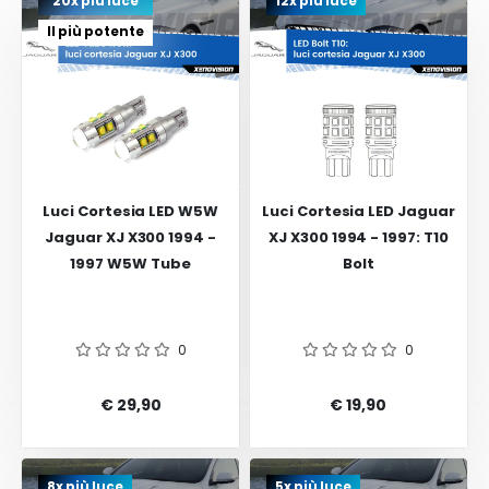
20x più luce
12x più luce
Il più potente
Luci Cortesia LED W5W
Luci Cortesia LED Jaguar
Jaguar XJ X300 1994 -
XJ X300 1994 - 1997: T10
1997 W5W Tube
Bolt
0
0
€ 29,90
€ 19,90
8x più luce
5x più luce