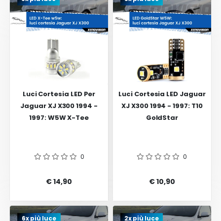
Luci Cortesia LED Per
Luci Cortesia LED Jaguar
Jaguar XJ X300 1994 -
XJ X300 1994 - 1997: T10
1997: W5W X-Tee
GoldStar
0
0
€ 14,90
€ 10,90
6x più luce
2x più luce