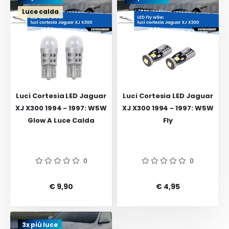
Luce calda
Luci Cortesia LED Jaguar
Luci Cortesia LED Jaguar
XJ X300 1994 - 1997: W5W
XJ X300 1994 - 1997: W5W
Glow A Luce Calda
Fly
0
0
€ 9,90
€ 4,95
3x più luce