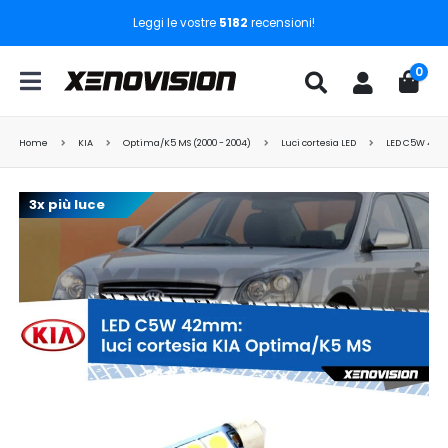
Leggi le vostre
5182
recensioni!
0
Home
KIA
Optima/K5 MS (2000 - 2004)
Luci cortesia LED
LED C5W 41mm
3x più luce