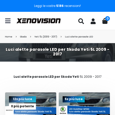
Leggi le vostre
5186
recensioni!
0
Home
Skoda
Yeti 5L (2009 - 2017)
Luci alette parasole LED
Luci alette parasole LED per Skoda Yeti 5L 2009 -
2017
Luci alette parasole LED per Skoda Yeti
5L 2009 - 2017
12x più luce
5x più luce
Il più potente