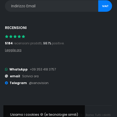
VAI!
RECENSIONI
5184
recensioni prodotti,
98.1%
positive.
Leggile ora
WhatsApp
+39 353 418 3757
email
Scrivici ora
Telegram
@xenovision
Usiamo i cookies 🍪 (e tecnologie simili)
Copyright © 2006 - 2026 Xenovision.it - IT16245761008 - Roma. Tutti i diritti