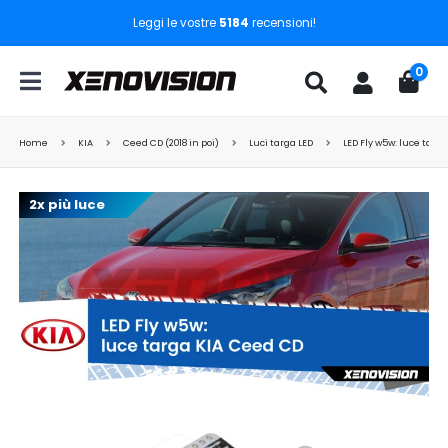
Leggi le vostre
5184
recensioni!
0
Home
KIA
Ceed CD (2018 in poi)
Luci targa LED
LED Fly w5w: luce targ
2x più luce