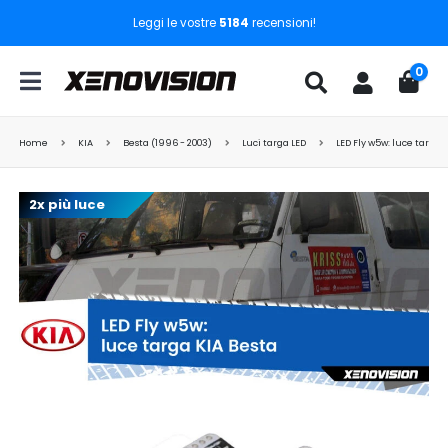
Leggi le vostre
5184
recensioni!
0
Home
KIA
Besta (1996 - 2003)
Luci targa LED
LED Fly w5w: luce targa 
2x più luce