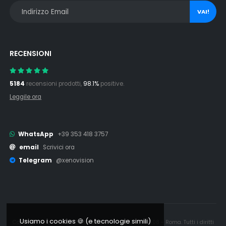
VAI!
RECENSIONI
5184
recensioni prodotti,
98.1%
positive.
Leggile ora
WhatsApp
+39 353 418 3757
email
Scrivici ora
Telegram
@xenovision
Usiamo i cookies 🍪 (e tecnologie simili)
Copyright © 2006 - 2026 Xenovision.it - IT16245761008 - Roma. Tutti i diritti