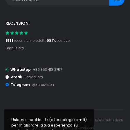
RECENSIONI
5181
recensioni prodotti,
98.1%
positive.
Leggile ora
WhatsApp
+39 353 418 3757
email
Scrivici ora
Telegram
@xenovision
Usiamo i cookies 🍪 (e tecnologie simili)
Copyright © 2006 - 2026 Xenovision.it - IT16245761008 - Roma. Tutti i diritti
per migliorare la tua esperienza sul
riservati.
FAQ
|
Termini e Condizioni