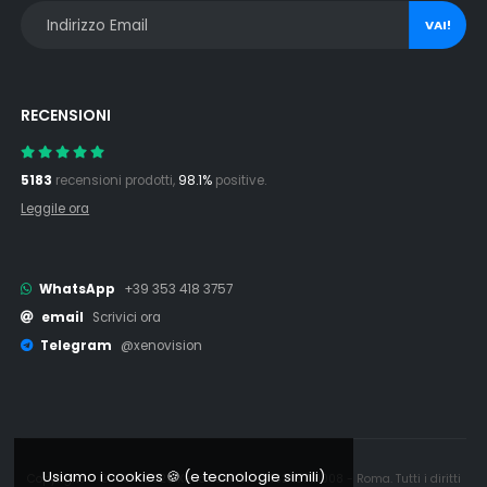
VAI!
RECENSIONI
5183
recensioni prodotti,
98.1%
positive.
Leggile ora
WhatsApp
+39 353 418 3757
email
Scrivici ora
Telegram
@xenovision
Usiamo i cookies 🍪 (e tecnologie simili)
Copyright © 2006 - 2026 Xenovision.it - IT16245761008 - Roma. Tutti i diritti