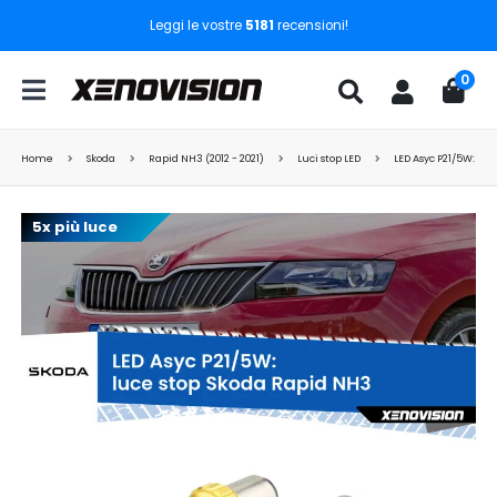
Leggi le vostre
5181
recensioni!
0
Home
Skoda
Rapid NH3 (2012 - 2021)
Luci stop LED
LED Asyc P21/5W: lu
5x più luce