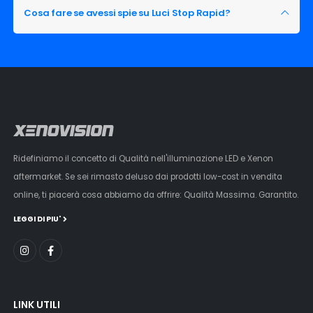
Cosa fare se avessi spie su Luci Stop Rapid?
Ridefiniamo il concetto di Qualità nell'illuminazione LED e Xenon
aftermarket. Se sei rimasto deluso dai prodotti low-cost in vendita
online, ti piacerà cosa abbiamo da offrire: Qualità Massima. Garantito.
LEGGI DI PIU'
LINK UTILI