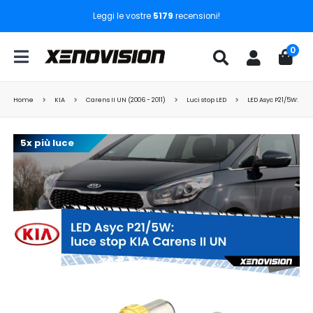
Leggi le vostre
5179
recensioni!
0
Home
KIA
Carens II UN (2006 - 2011)
Luci stop LED
LED Asyc P21/5W: luc
5x più luce