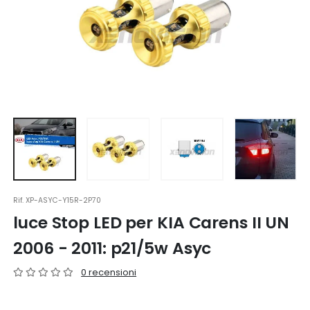
Rif.
XP-ASYC-Y15R-2P70
luce Stop LED per KIA Carens II UN
2006 - 2011: p21/5w Asyc
0 recensioni