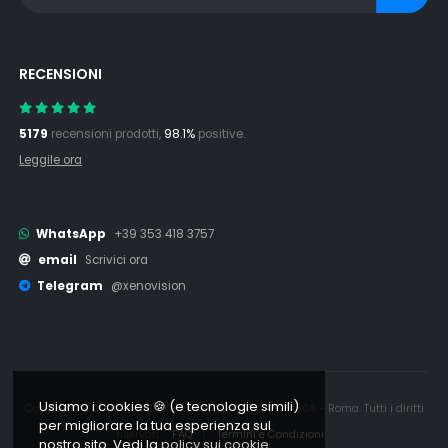
RECENSIONI
5179
recensioni prodotti,
98.1%
positive.
Leggile ora
WhatsApp
+39 353 418 3757
email
Scrivici ora
Telegram
@xenovision
Usiamo i cookies 🍪 (e tecnologie simili)
Copyright © 2006 - 2026 Xenovision.it - IT16245761008 - Roma. Tutti i diritti
per migliorare la tua esperienza sul
riservati.
FAQ
|
Termini e Condizioni
nostro sito. Vedi la
policy sui cookie.