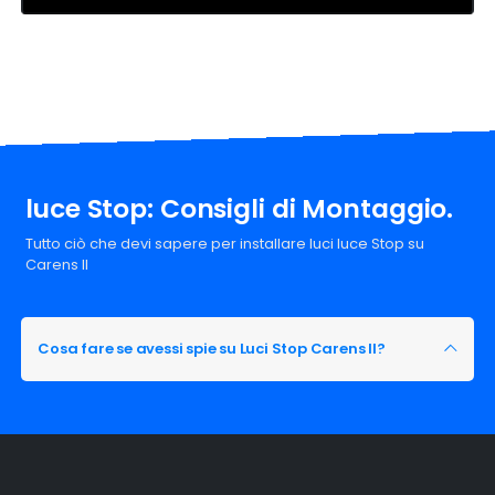
luce Stop: Consigli di Montaggio.
Tutto ciò che devi sapere per installare luci luce Stop su
Carens II
Cosa fare se avessi spie su Luci Stop Carens II?