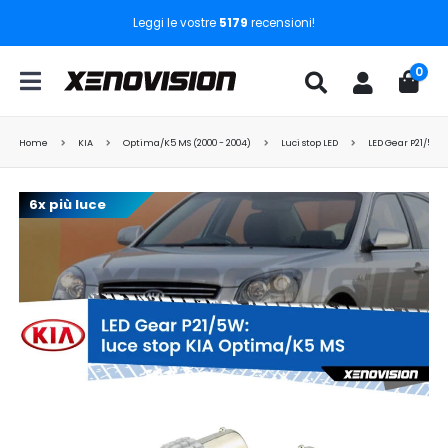
Leggi le vostre
5179
recensioni!
0
Home
KIA
Optima/K5 MS (2000 - 2004)
Luci stop LED
LED Gear P21/5W:
6x più luce