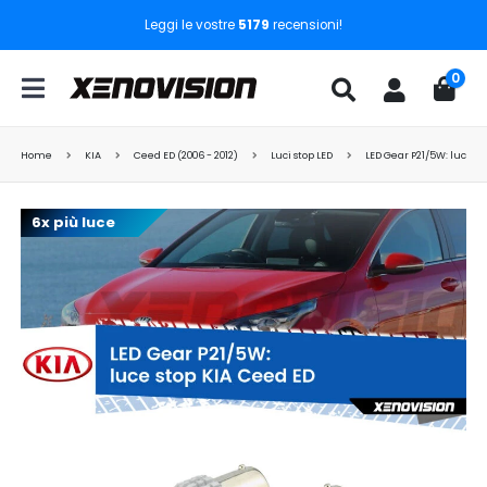
Leggi le vostre
5179
recensioni!
0
Home
KIA
Ceed ED (2006 - 2012)
Luci stop LED
LED Gear P21/5W: luce st
6x più luce