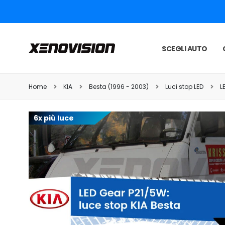
SCEGLI AUTO
Home
KIA
Besta (1996 - 2003)
Luci stop LED
L
6x più luce