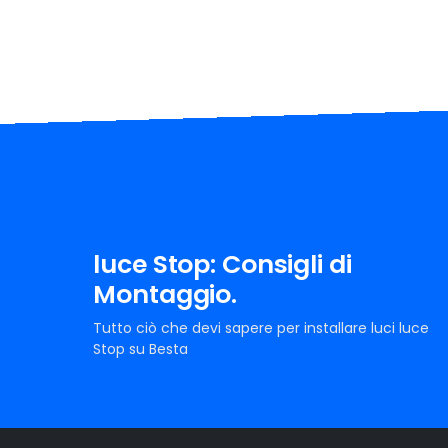
luce Stop: Consigli di
Montaggio.
Tutto ciò che devi sapere per installare luci luce
Stop su Besta