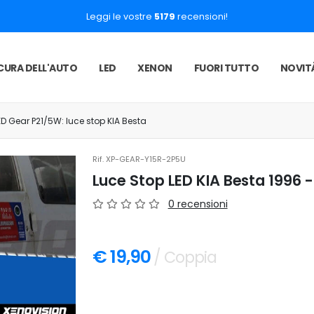
Leggi le vostre
5179
recensioni!
CURA DELL'AUTO
LED
XENON
FUORI TUTTO
NOVIT
ED Gear P21/5W: luce stop KIA Besta
Rif.
XP-GEAR-Y15R-2P5U
Luce Stop LED KIA Besta 1996 
0 recensioni
€ 19,90
/ Coppia