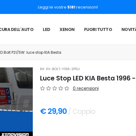
Leggi le vostre
5181
recensioni!
CURA DELL'AUTO
LED
XENON
FUORI TUTTO
NOVIT
ED Bolt P21/5W: luce stop KIA Besta
Rif.
XV-BOLT-Y15R-2P5U
Luce Stop LED KIA Besta 1996 -
0 recensioni
€ 29,90
/ Coppia