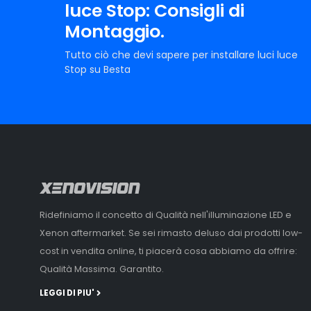
luce Stop: Consigli di
qualità costruttiva e affidabilità ai massimi livelli del m
Montaggio.
Centratura Focale Ottima:
I chip luminosi sono posiz
Tutto ciò che devi sapere per installare luci luce
trovano quelli delle lampade alogene originali della tu
Stop su Besta
centratura focale perfetta e una distribuzione della lu
Ridefiniamo il concetto di Qualità nell'illuminazione LED e
Xenon aftermarket. Se sei rimasto deluso dai prodotti low-
cost in vendita online, ti piacerà cosa abbiamo da offrire:
Qualità Massima. Garantito.
LEGGI DI PIU'