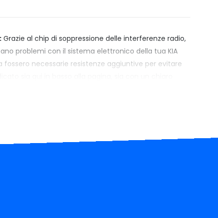
:
Grazie al chip di soppressione delle interferenze radio,
no problemi con il sistema elettronico della tua KIA
ta fossero necessarie resistenze aggiuntive per evitare
icato sia qui in basso alla pagina, sia con un chiaro
Prezzo:
Xenovision.it seleziona con cura i suoi prodotti
entemente dal tuo budget, non troverai un'opzione più
tessa fascia di prezzo.
or reputazione online per prodotti di qualità
rezzo e prestazioni, Xenovision.it è la scelta preferita
uning e puristi dell'illuminazione.