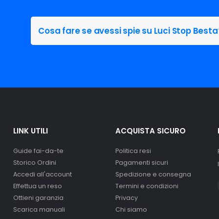
ercato.
Cosa fare se avessi spie su Luci Stop Besta
ionati esattamente dove si
a KIA Besta, garantendo una
ce ottimale.
LINK UTILI
ACQUISTA SICURO
Guide fai-da-te
Politica resi
Storico Ordini
Pagamenti sicuri
Accedi all'account
Spedizione e consegna
Effettua un reso
Termini e condizioni
Ottieni garanzia
Privacy
Scarica manuali
Chi siamo