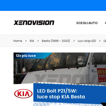
SCEGLI AUTO
Home
KIA
Besta (1996 - 2003)
Luci stop LED
L
12x più luce