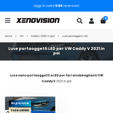
Leggi le vostre
5186
recensioni!
0
Home
VW
Caddy V (2021 in poi)
Luce portaoggetti LED
Luce portaoggetti LED per VW Caddy V 2021 in
poi
Luce vano portaoggetti a LED per fari anabbaglianti VW
Caddy V
2021 in poi
6x più luce
Luce calda