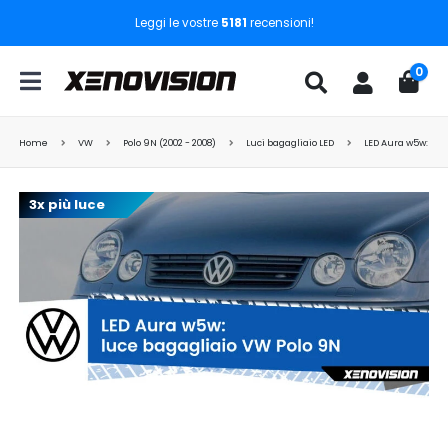
Leggi le vostre
5181
recensioni!
0
Home
VW
Polo 9N (2002 - 2008)
Luci bagagliaio LED
LED Aura w5w: luc
3x più luce