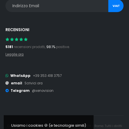
VAI!
RECENSIONI
5181
recensioni prodotti,
98.1%
positive.
Leggile ora
WhatsApp
+39 353 418 3757
email
Scrivici ora
Telegram
@xenovision
Usiamo i cookies 🍪 (e tecnologie simili)
Copyright © 2006 - 2026 Xenovision.it - IT16245761008 - Roma. Tutti i diritti