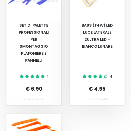
SET DI PALETTE
BA9S (T4W) LED
PROFESSIONALI
LUCE LATERALE
PER
2ULTRA LED -
SMONTAGGIO
BIANCO LUNARE
PLAFONIERE E
PANNELLI
1
4
€ 6,90
€ 4,95
AC-PLTT-MNTG
CL-CAN2-BA96