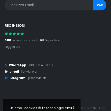
VAI!
RECENSIONI
5181
recensioni prodotti,
98.1%
positive.
Leggile ora
WhatsApp
+39 353 418 3757
email
Scrivici ora
Telegram
@xenovision
Usiamo i cookies 🍪 (e tecnologie simili)
Copyright © 2006 - 2026 Xenovision.it - IT16245761008 - Roma. Tutti i diritti