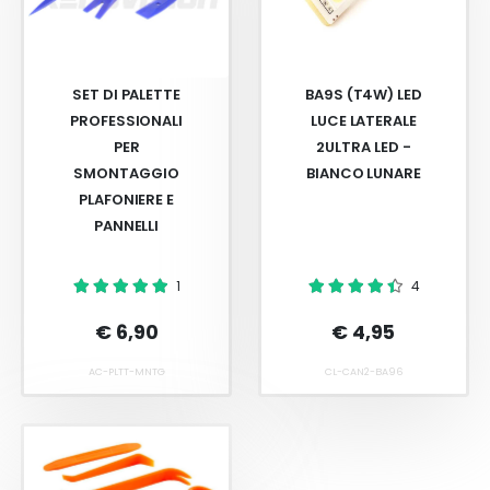
SET DI PALETTE
BA9S (T4W) LED
PROFESSIONALI
LUCE LATERALE
PER
2ULTRA LED -
SMONTAGGIO
BIANCO LUNARE
PLAFONIERE E
PANNELLI
1
4
€ 6,90
€ 4,95
AC-PLTT-MNTG
CL-CAN2-BA96