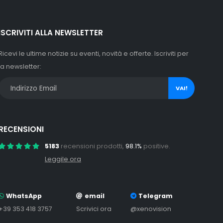
ISCRIVITI ALLA NEWSLETTER
Ricevi le ultime notizie su eventi, novità e offerte. Iscriviti per
la newsletter:
VAI!
RECENSIONI
5183
recensioni prodotti,
98.1%
positive.
Leggile ora
WhatsApp
email
Telegram
+39 353 418 3757
Scrivici ora
@xenovision