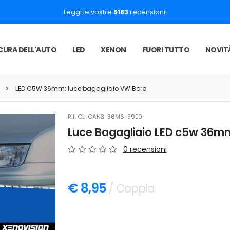
Leggi le vostre
5183
recensioni!
CURA DELL'AUTO
LED
XENON
FUORI TUTTO
NOVIT
LED C5W 36mm: luce bagagliaio VW Bora
Rif.
CL-CAN3-36M6-39E0
Luce Bagagliaio LED c5w 36m
0 recensioni
€ 8,95
/ Coppia