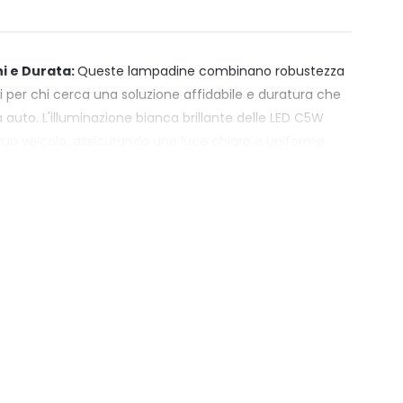
ni e Durata:
Queste lampadine combinano robustezza
li per chi cerca una soluzione affidabile e duratura che
 auto. L'illuminazione bianca brillante delle LED C5W
tuo veicolo, assicurando una luce chiara e uniforme.
ate di un regolatore interno di corrente, queste
no con il sistema elettronico della tua VW Bora. Nota:
tenze aggiuntive, troverai tutte le informazioni e i
ello.
or Prezzo:
Xenovision.it seleziona solo prodotti di alta
 illuminazione durevoli e performanti,
t.
Xenovision.it, fai una scelta sicura, supportata da una