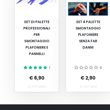
per resistere al tempo e a situazioni particolarmente gr
elevate anno dopo anno.
SET DI PALETTE
SET 4 PALETTE
PROFESSIONALI
SMONTAGGIO
PER
PLAFONIERE
SMONTAGGIO
SENZA FAR
PLAFONIERE E
DANNI
PANNELLI
1
0
€ 6,90
€ 2,90
AC-PLTT-MNTG
AC-PLTT-BASE