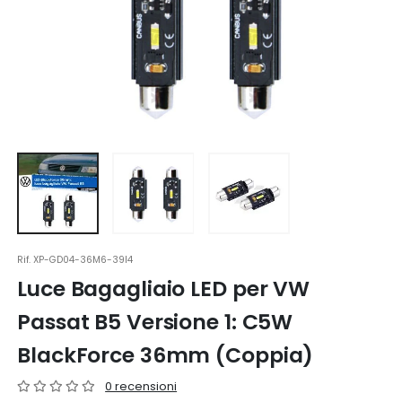
Rif.
XP-GD04-36M6-39I4
Luce Bagagliaio LED per VW
Passat B5 Versione 1: C5W
BlackForce 36mm (Coppia)
0 recensioni