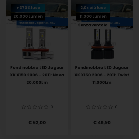
+ 370% luce
2,0x più luce
20,000 Lumen
11,000 Lumen
Senza ventola
Fendinebbia LED Jaguar
Fendinebbia LED Jaguar
XK X150 2006 - 2011: Nava
XK X150 2006 - 2011: Twist
20,000Lm
11,000Lm
0
0
€ 62,00
€ 45,90