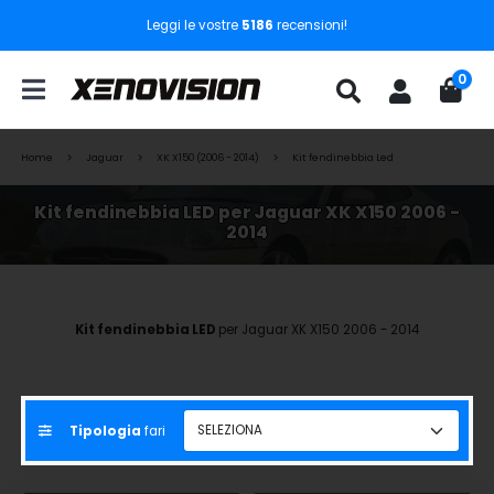
Leggi le vostre
5186
recensioni!
0
Home
Jaguar
XK X150 (2006 - 2014)
Kit fendinebbia Led
Kit fendinebbia LED per Jaguar XK X150 2006 -
2014
Kit fendinebbia LED
per Jaguar XK X150 2006 - 2014
Tipologia
fari