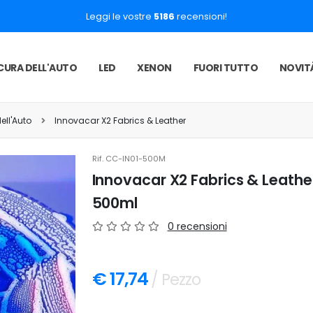
Leggi le vostre
5186
recensioni!
CURA DELL'AUTO
LED
XENON
FUORI TUTTO
NOVIT
ell'Auto
Innovacar X2 Fabrics & Leather
Rif.
CC-IN01-500M
Innovacar X2 Fabrics & Leather 
500ml
0 recensioni
€ 17,74
/ Pezzo