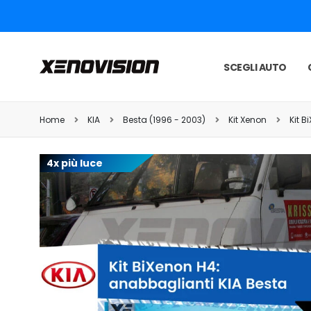
SCEGLI AUTO
Home
KIA
Besta (1996 - 2003)
Kit Xenon
Kit 
4x più luce