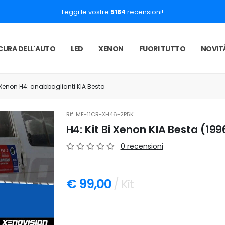
Leggi le vostre
5184
recensioni!
CURA DELL'AUTO
LED
XENON
FUORI TUTTO
NOVIT
BiXenon H4: anabbaglianti KIA Besta
Rif.
ME-11CR-XH46-2P5K
H4: Kit Bi Xenon KIA Besta (19
0 recensioni
€ 99,00
/ Kit