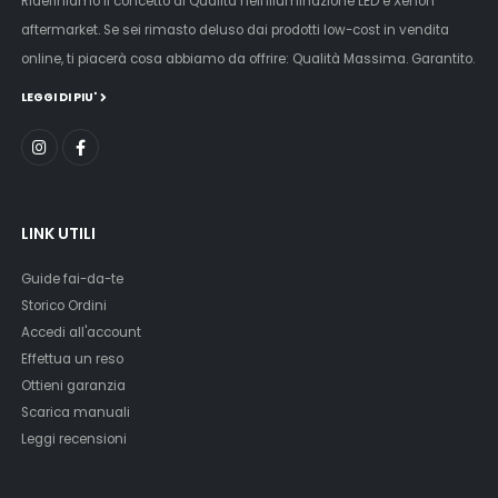
Ridefiniamo il concetto di Qualità nell'illuminazione LED e Xenon
aftermarket. Se sei rimasto deluso dai prodotti low-cost in vendita
online, ti piacerà cosa abbiamo da offrire: Qualità Massima. Garantito.
LEGGI DI PIU'
LINK UTILI
Guide fai-da-te
Storico Ordini
Accedi all'account
Effettua un reso
Ottieni garanzia
Scarica manuali
Leggi recensioni