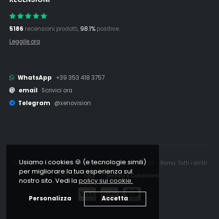
5186
recensioni prodotti,
98.1%
positive.
Leggile ora
WhatsApp
+39 353 418 3757
email
Scrivici ora
Telegram
@xenovision
Usiamo i cookies 🍪 (e tecnologie simili)
Copyright © 2006 - 2026 Xenovision.it - IT16245761008 - Roma. Tutti i diritti
per migliorare la tua esperienza sul
riservati.
FAQ
|
Termini e Condizioni
nostro sito. Vedi la
policy sui cookie.
Personalizza
Accetta