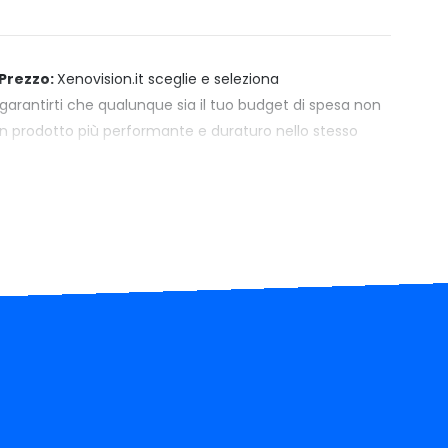
Prezzo:
Xenovision.it sceglie e seleziona
arantirti che qualunque sia il tuo budget di spesa non
un prodotto più performante e duraturo nello stesso
 servizi aggiuntivi come chat, telefono, pubblicità, e
roprietario che automatizza il sito, Xenovision è il
rofessionisti e hobbysti che annulla i costi operativi,
possibili da raggiungere per i concorrenti. Per questo allo
quistare altrove delle Freccia posteriore LED per
sion puoi averle della Qualità Massima sul mercato.