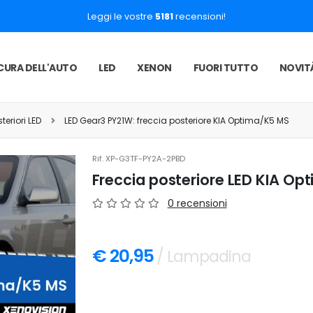
Leggi le vostre
5181
recensioni!
CURA DELL'AUTO
LED
XENON
FUORI TUTTO
NOVIT
teriori LED
LED Gear3 PY21W: freccia posteriore KIA Optima/K5 MS
Rif.
XP-G3TF-PY2A-2PBD
Freccia posteriore LED KIA O
0 recensioni
€ 20,95
/ Lampadina