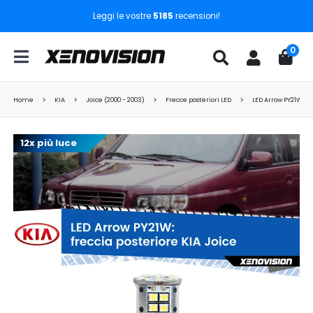
Leggi le vostre
5185
recensioni!
0
Home
KIA
Joice (2000 - 2003)
Frecce posteriori LED
LED Arrow PY21W: fr
12x più luce