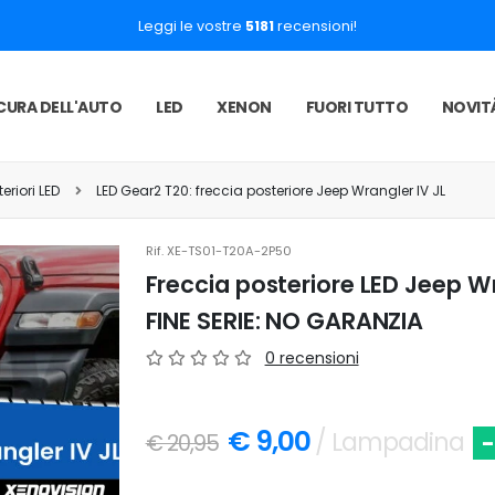
Leggi le vostre
5181
recensioni!
CURA DELL'AUTO
LED
XENON
FUORI TUTTO
NOVIT
eriori LED
LED Gear2 T20: freccia posteriore Jeep Wrangler IV JL
Rif.
XE-TS01-T20A-2P50
Freccia posteriore LED Jeep Wr
FINE SERIE: NO GARANZIA
0 recensioni
€ 9,00
/ Lampadina
€ 20,95