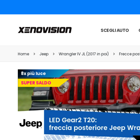
SCEGLI AUTO
Home
Jeep
Wrangler IV JL (2017 in poi)
Frecce post
8x più luce
SUPER SALDO