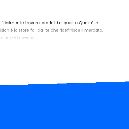
ifficilmente troverai prodotti di questa Qualità in
sion è lo store fai-da-te che ridefinisce il mercato,
 a prezzi Low-cost.
 servizi aggiuntivi come chat, telefono, pubblicità, e
roprietario che automatizza il sito, Xenovision è il
rofessionisti e hobbysti che annulla i costi operativi,
possibili da raggiungere per i concorrenti. Per questo allo
quistare altrove delle Freccia posteriore LED per
ision puoi averle della Qualità Massima sul mercato.