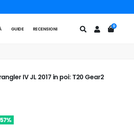
0
À
GUIDE
RECENSIONI
angler IV JL 2017 in poi: T20 Gear2
-57%