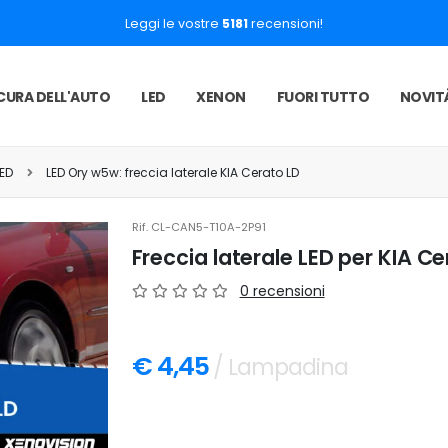
Leggi le vostre
5181
recensioni!
CURA DELL'AUTO
LED
XENON
FUORI TUTTO
NOVIT
LED
LED Ory w5w: freccia laterale KIA Cerato LD
Rif.
CL-CAN5-T10A-2P91
Freccia laterale LED per KIA C
0 recensioni
€ 4,45
/ Lampadina