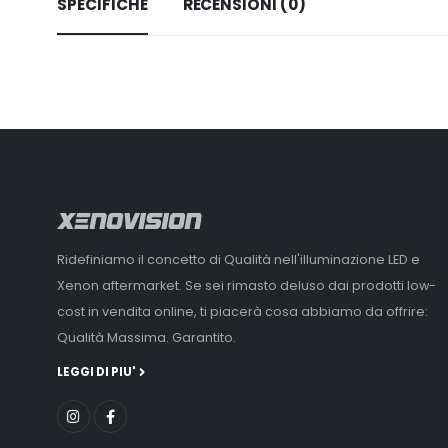
SPECIFICHE
RECENSIONI (0)
Ridefiniamo il concetto di Qualità nell'illuminazione LED e
Xenon aftermarket. Se sei rimasto deluso dai prodotti low-
cost in vendita online, ti piacerà cosa abbiamo da offrire:
Qualità Massima. Garantito.
LEGGI DI PIU'