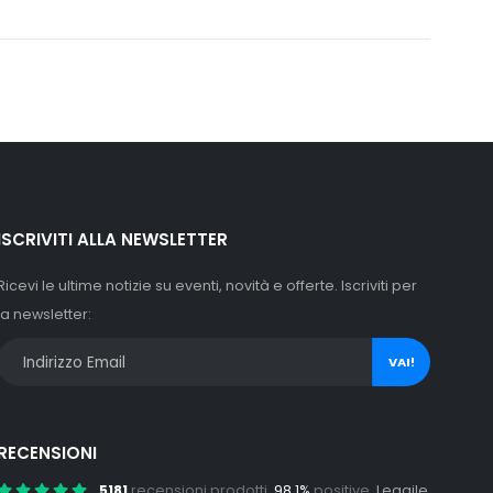
ISCRIVITI ALLA NEWSLETTER
Ricevi le ultime notizie su eventi, novità e offerte. Iscriviti per
la newsletter:
VAI!
RECENSIONI
5181
recensioni prodotti,
98.1%
positive.
Leggile