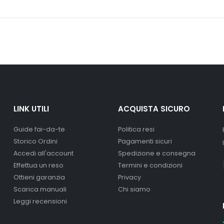
LINK UTILI
ACQUISTA SICURO
Guide fai-da-te
Politica resi
Storico Ordini
Pagamenti sicuri
Accedi all'account
Spedizione e consegna
Effettua un reso
Termini e condizioni
Ottieni garanzia
Privacy
Scarica manuali
Chi siamo
Leggi recensioni