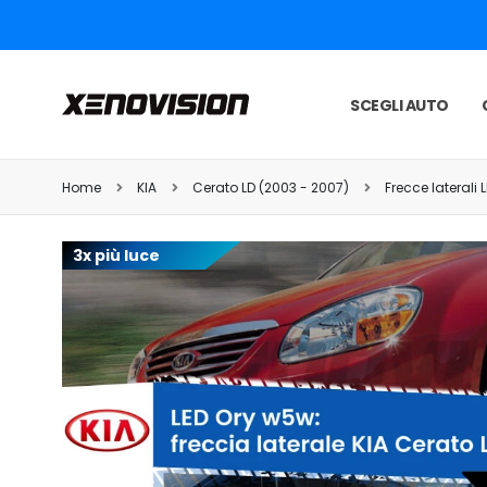
SCEGLI AUTO
Home
KIA
Cerato LD (2003 - 2007)
Frecce laterali 
3x più luce