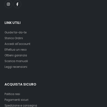
Carens I scadenti, su Xenovision puoi averle della Qualità
Massima sul mercato.
LINK UTILI
Guide fai-da-te
Storico Ordini
Accedi all'account
Effettua un reso
Ottieni garanzia
Scarica manuali
Leggi recensioni
ACQUISTA SICURO
Politica resi
Pagamenti sicuri
Spedizione e consegna