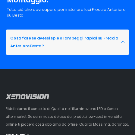
Tutto ciò che devi sapere per installare luci Freccia Anteriore
su Besta
Cosa fare se avessi spie o lampeggi rapidi su Freccia
Anteriore Besta?
Ridefiniamo il concetto di Qualità nell'illuminazione LED e Xenon
aftermarket. Se sei rimasto deluso dai prodotti low-cost in vendita
online, ti piacerà cosa abbiamo da offrire: Qualità Massima. Garantito.
LEGGI DI PIU'