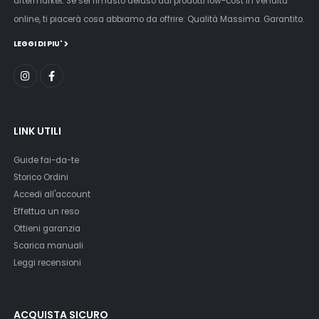
aftermarket. Se sei rimasto deluso dai prodotti low-cost in vendita
online, ti piacerà cosa abbiamo da offrire: Qualità Massima. Garantito.
LEGGI DI PIU'
LINK UTILI
Guide fai-da-te
Storico Ordini
Accedi all'account
Effettua un reso
Ottieni garanzia
Scarica manuali
Leggi recensioni
ACQUISTA SICURO