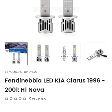
Rif.
XV-NAVA-LH16-2PA5
Fendinebbia LED KIA Clarus 1996 -
2001: H1 Nava
0 recensioni