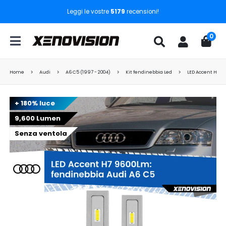
Leggi le vostre
5179
recensioni!
0
Home
Audi
A6 C5 (1997 - 2004)
Kit fendinebbia Led
LED Accent H7 9
+ 180% luce
9,600 Lumen
Senza ventola