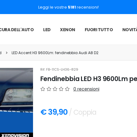
Leggi le vostre
5181
recensioni!
CURA DELL'AUTO
LED
XENON
FUORI TUTTO
NOVIT
d
LED Accent H3 9600Lm: fendinebbia Audi A8 D2
Rif.
FB-11CS-LH36-829
Fendinebbia LED H3 9600Lm per
0 recensioni
€ 39,90
/ Coppia