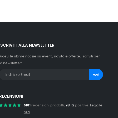
ISCRIVITI ALLA NEWSLETTER
Ricevi le ultime notizie su eventi, novità e offerte. Iscriviti per
la newsletter:
VAI!
RECENSIONI
5181
recensioni prodotti,
98.1%
positive.
Leggile
ora