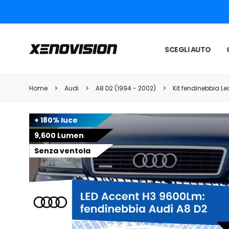
SCEGLI AUTO
Home
Audi
A8 D2 (1994 - 2002)
Kit fendinebbia Le
+ 180% luce
9,600 Lumen
Senza ventola