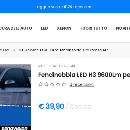
Leggi le vostre
5179
recensioni!
CURA DELL'AUTO
LED
XENON
FUORI TUTTO
NOVIT
ia Led
LED Accent H3 9600Lm: fendinebbia Alfa romeo 147
Rif.
FB-11CS-LH36-56M
Fendinebbia LED H3 9600Lm per
0 recensioni
€ 39,90
/ Coppia