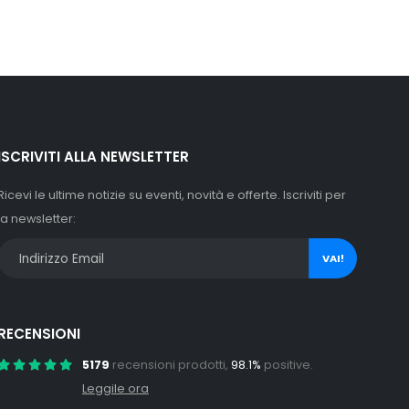
ISCRIVITI ALLA NEWSLETTER
Ricevi le ultime notizie su eventi, novità e offerte. Iscriviti per
la newsletter:
VAI!
RECENSIONI
5179
recensioni prodotti,
98.1%
positive.
Leggile ora