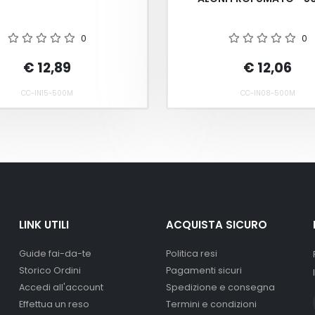
0
0
€ 12,89
€ 12,06
CC-IN15-500M
CC-IN08-500M
LINK UTILI
ACQUISTA SICURO
Guide fai-da-te
Politica resi
Storico Ordini
Pagamenti sicuri
Accedi all'account
Spedizione e consegna
Effettua un reso
Termini e condizioni