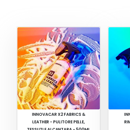
INNOVACAR X2 FABRICS &
IN
LEATHER - PULITORE PELLE,
RI
TESSUTI E ALCANTARA - 500ML