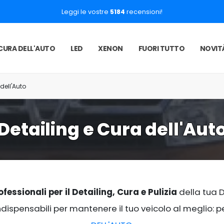
Leggi le vostre
5184
recensioni!
CURA DELL'AUTO
LED
XENON
FUORI TUTTO
NOVIT
dell'Auto
Detailing e Cura dell'Aut
fessionali per il Detailing, Cura e Pulizia
della tua D
indispensabili per mantenere il tuo veicolo al meglio: 