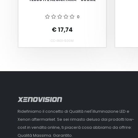
0
€ 17,74
CC-IN01-500M
Ridefiniamo il concetto di Qualità nell'illuminazione LED e
Xenon aftermarket. Se sei rimasto deluso dai prodotti low-
cost in vendita online, ti piacerà cosa abbiamo da offrire:
Qualità Massima. Garantito.