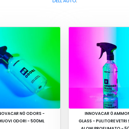
DELL'AUTO
.
NOVACAR N0 ODORS -
INNOVACAR 0 AMMO
MUOVI ODORI - 500ML
GLASS - PULITORE VETRI
ALONI PROFUMATO - 5