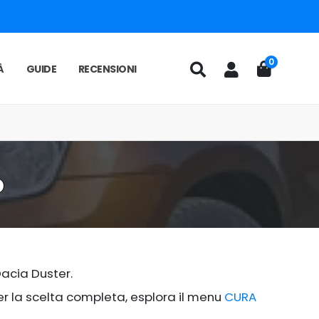
0
À
GUIDE
RECENSIONI
o
acia Duster.
per la scelta completa, esplora il menu
CURA