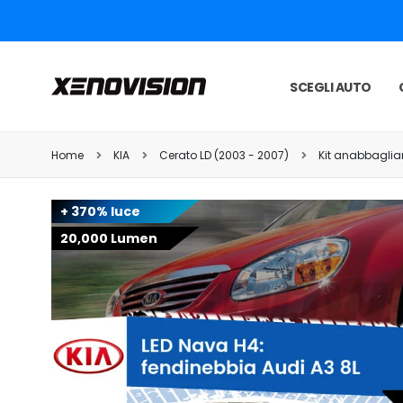
SCEGLI AUTO
Home
KIA
Cerato LD (2003 - 2007)
Kit anabbaglian
+ 370% luce
20,000 Lumen