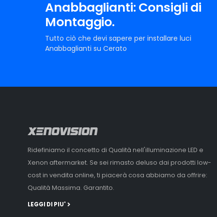
Anabbaglianti: Consigli di
Luminosità rivoluzionaria:
le lampade Nava ti assicura
Montaggio.
pieno giorno, rendendole la scelta perfetta su Anabbagl
un prodotto da installare letteralmente in 5 minuti, sen
Tutto ciò che devi sapere per installare luci
esperienza né manualità.
Anabbaglianti su Cerato
Perché le amiamo:
sono il compromesso perfetto: of
semplicissimo su Anabbaglianti Cerato, unito ad una lum
lampadine ultracompatte. La qualità costruttiva e affidab
del mercato, garantite dal marchio Xenovision - punto d
Qualità e Performance da quasi 20 anni.
Ridefiniamo il concetto di Qualità nell'illuminazione LED e
Xenon aftermarket. Se sei rimasto deluso dai prodotti low-
cost in vendita online, ti piacerà cosa abbiamo da offrire:
Qualità Massima. Garantito.
LEGGI DI PIU'