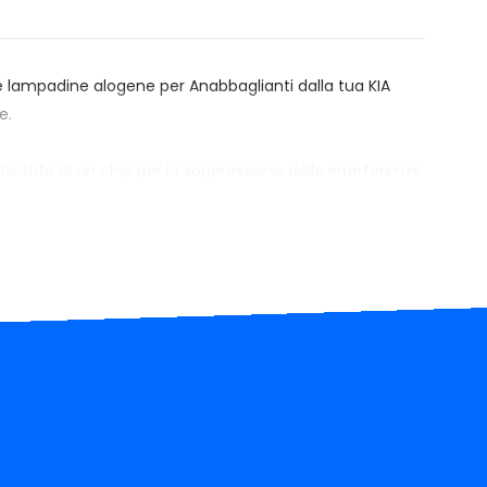
e lampadine alogene per Anabbaglianti dalla tua KIA
e.
Dotate di un chip per la soppressione delle interferenze
n disturbano il sistema elettronico della tua KIA
ello Cerato sono necessari dei filtri aggiuntivi X-Void
azione sarà chiaramente visibile sia in fondo alla
rezzo:
Xenovision.it sceglie meticolosamente i suoi
 indipendentemente dal tuo budget, non troverai
uratura nella stessa fascia di prezzo.
na reputazione online insuperabile per prodotti di
 Xenovision.it è la scelta preferita da elettrauti,