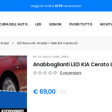
Leggi le vostre
5179
recensioni!
CURA DELL'AUTO
LED
XENON
FUORI TUTTO
NOVIT
ti led
LED Nava H4: Anabb + Abb KIA Cerato LD
Rif.
XV-NAVA-LH46-2P8Q
Anabbaglianti LED KIA Cerato 
0 recensioni
€ 69,00
/ Kit