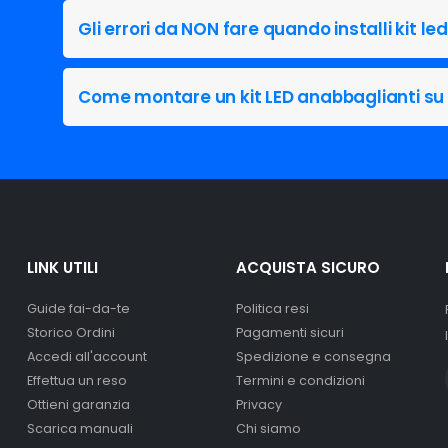
no una luce visibile anche in
appassionati di tuning e puristi
Gli errori da NON fare quando installi kit le
ianti Cerato per chi desidera
za bisogno di alcuna
Come montare un kit LED anabbaglianti su
frono un montaggio
inosità senza eguali per delle
ilità sono ai massimi livelli
i riferimento nel settore per
LINK UTILI
ACQUISTA SICURO
Guide fai-da-te
Politica resi
Storico Ordini
Pagamenti sicuri
Accedi all'account
Spedizione e consegna
Effettua un reso
Termini e condizioni
Ottieni garanzia
Privacy
Scarica manuali
Chi siamo