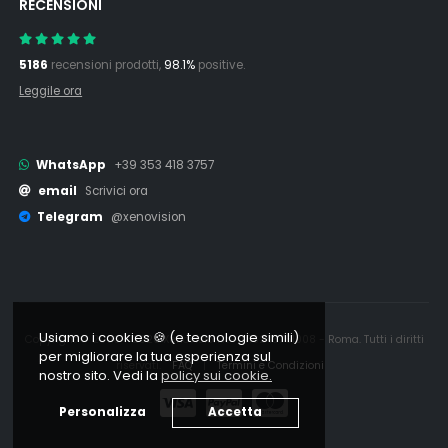
RECENSIONI
5186
recensioni prodotti,
98.1%
positive.
Leggile ora
WhatsApp
+39 353 418 3757
email
Scrivici ora
Telegram
@xenovision
Usiamo i cookies 🍪 (e tecnologie simili)
Copyright © 2006 - 2026 Xenovision.it - IT16245761008 - Roma. Tutti i diritti
per migliorare la tua esperienza sul
riservati.
FAQ
|
Termini e Condizioni
nostro sito. Vedi la
policy sui cookie.
Personalizza
Accetta