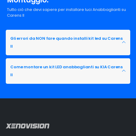
Tutto ciò che devi sapere per installare luci Anabbaglianti su
Carens II
Gli errori da NON fare quando installi kit led su Carens
II
Come montare un kit LED anabbaglianti su KIA Carens
II