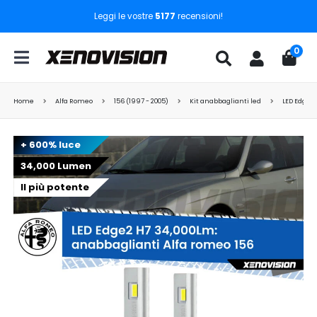
Leggi le vostre
5177
recensioni!
0
Home
Alfa Romeo
156 (1997 - 2005)
Kit anabbaglianti led
LED Edge2 
+ 600% luce
34,000 Lumen
Il più potente