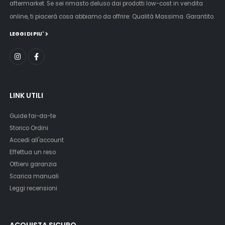
aftermarket. Se sei rimasto deluso dai prodotti low-cost in vendita
online, ti piacerà cosa abbiamo da offrire: Qualità Massima. Garantito.
LEGGI DI PIU'
LINK UTILI
Guide fai-da-te
Storico Ordini
Accedi all'account
Effettua un reso
Ottieni garanzia
Scarica manuali
Leggi recensioni
ACQUISTA SICURO