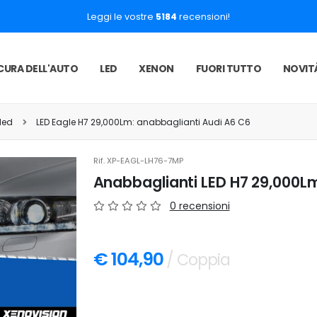
Leggi le vostre
5184
recensioni!
CURA DELL'AUTO
LED
XENON
FUORI TUTTO
NOVIT
led
LED Eagle H7 29,000Lm: anabbaglianti Audi A6 C6
Rif.
XP-EAGL-LH76-7MP
Anabbaglianti LED H7 29,000Lm
0 recensioni
€ 104,90
/ Coppia