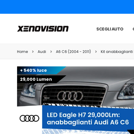
SCEGLI AUTO
Home
Audi
A6 C6 (2004 - 2011)
Kit anabbaglianti 
+ 540% luce
29,000 Lumen