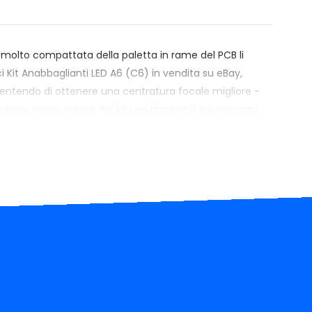
 molto compattata della paletta in rame del PCB li
pici Kit Anabbaglianti LED A6 (C6) in vendita su eBay,
nsentendo di ottenere una centratura focale migliore -
durre meno ombre dei kit Led disponibili sul mercato.
e
: Con un assorbimento reale di 43W a lampada questo
oblemi di spie su praticamente ogni auto: testato zero
. Nei rari(ssimi) casi di spie, basterà aggiungere uno dei
r quanto riguarda interferenze radio, il driver
nera curve di ritorno che distubano la radio dell'auto.
Prezzo:
Xenovision.it sceglie e seleziona
arantirti che qualunque sia il tuo budget di spesa non
un prodotto più performante e duraturo nello stesso