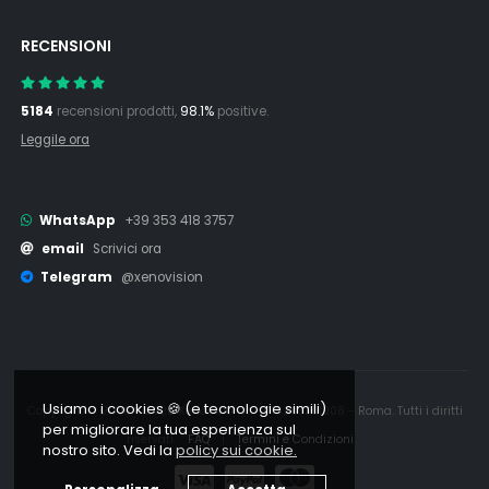
RECENSIONI
5184
recensioni prodotti,
98.1%
positive.
Leggile ora
WhatsApp
+39 353 418 3757
email
Scrivici ora
Telegram
@xenovision
Usiamo i cookies 🍪 (e tecnologie simili)
Copyright © 2006 - 2026 Xenovision.it - IT16245761008 - Roma. Tutti i diritti
per migliorare la tua esperienza sul
riservati.
FAQ
|
Termini e Condizioni
nostro sito. Vedi la
policy sui cookie.