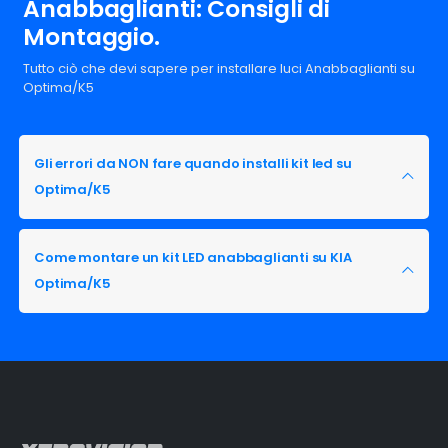
Anabbaglianti: Consigli di
Montaggio.
Tutto ciò che devi sapere per installare luci Anabbaglianti su
Optima/K5
Gli errori da NON fare quando installi kit led su
Optima/K5
Come montare un kit LED anabbaglianti su KIA
Optima/K5