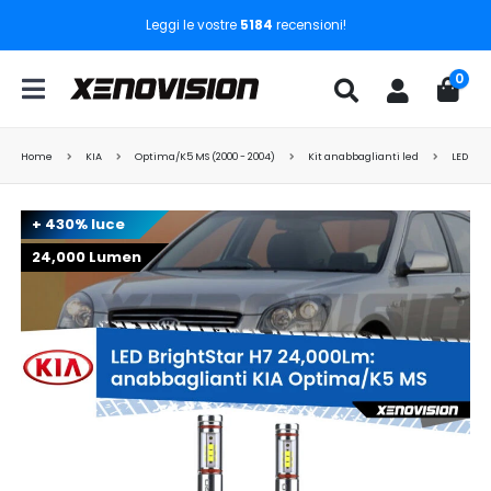
Leggi le vostre
5184
recensioni!
0
Home
KIA
Optima/K5 MS (2000 - 2004)
Kit anabbaglianti led
LED Bri
+ 430% luce
24,000 Lumen