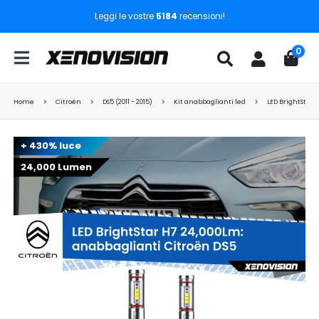
Leggi le vostre
5184
recensioni!
0
Home
Citroën
DS5 (2011 - 2015)
Kit anabbaglianti led
LED BrightStar 
+ 430% luce
24,000 Lumen