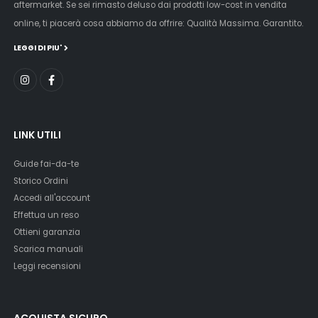
aftermarket. Se sei rimasto deluso dai prodotti low-cost in vendita
online, ti piacerà cosa abbiamo da offrire: Qualità Massima. Garantito.
LEGGI DI PIU'
LINK UTILI
Guide fai-da-te
Storico Ordini
Accedi all'account
Effettua un reso
Ottieni garanzia
Scarica manuali
Leggi recensioni
ACQUISTA SICURO