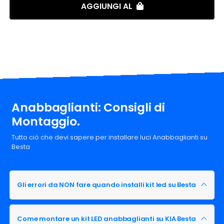
AGGIUNGI AL
Anabbaglianti: Consigli di
Montaggio.
Tutto ciò che devi sapere per installare luci Anabbaglianti su
Besta
Gli errori da NON fare quando installi kit led su Besta
Come montare un kit LED anabbaglianti su KIA Besta