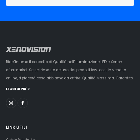
Ridefiniamo il concetto di Qualità nell'illuminazione LED e Xenon
aftermarket. Se sei rimasto deluso dai prodotti low-cost in vendita
online, ti piacerà cosa abbiamo da offrire: Qualità Massima. Garantito.
LEGGI DI PIU'
LINK UTILI
Guide fai-da-te