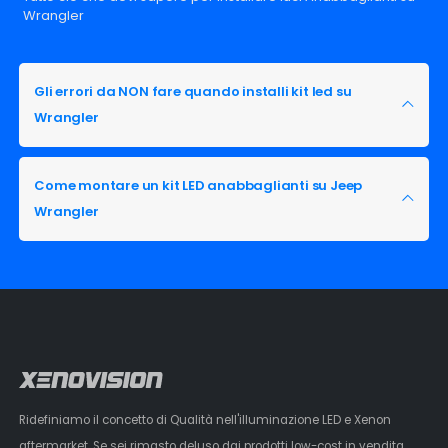
Wrangler
Gli errori da NON fare quando installi kit led su
Wrangler
Come montare un kit LED anabbaglianti su Jeep
Wrangler
Ridefiniamo il concetto di Qualità nell'illuminazione LED e Xenon
aftermarket. Se sei rimasto deluso dai prodotti low-cost in vendita