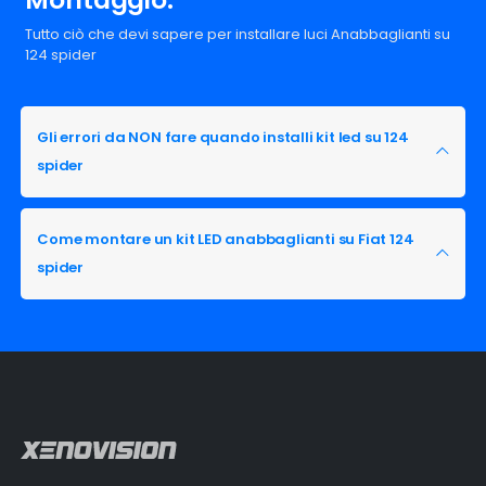
Tutto ciò che devi sapere per installare luci Anabbaglianti su
124 spider
Gli errori da NON fare quando installi kit led su 124
spider
Come montare un kit LED anabbaglianti su Fiat 124
spider