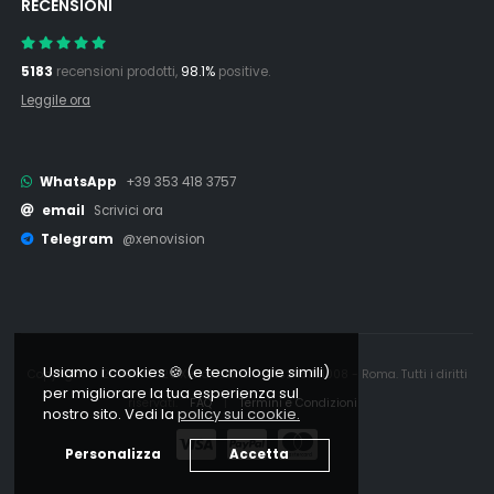
RECENSIONI
5183
recensioni prodotti,
98.1%
positive.
Leggile ora
WhatsApp
+39 353 418 3757
email
Scrivici ora
Telegram
@xenovision
Usiamo i cookies 🍪 (e tecnologie simili)
Copyright © 2006 - 2026 Xenovision.it - IT16245761008 - Roma. Tutti i diritti
per migliorare la tua esperienza sul
riservati.
FAQ
|
Termini e Condizioni
nostro sito. Vedi la
policy sui cookie.
Personalizza
Accetta