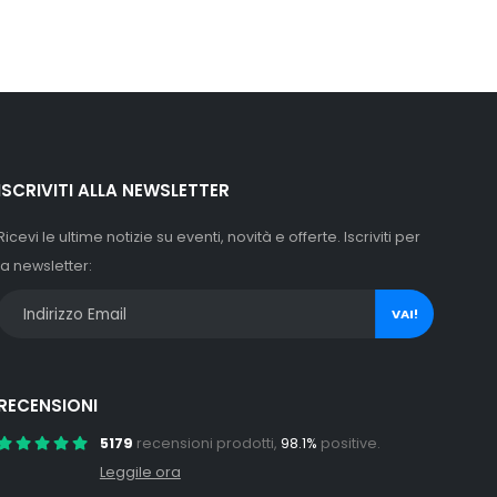
ISCRIVITI ALLA NEWSLETTER
Ricevi le ultime notizie su eventi, novità e offerte. Iscriviti per
la newsletter:
VAI!
RECENSIONI
5179
recensioni prodotti,
98.1%
positive.
Leggile ora