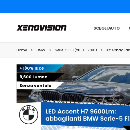
SCEGLI AUTO
Home
BMW
Serie-5 F10 (2010 - 2016)
Kit Abbaglian
+ 180% luce
9,600 Lumen
Senza ventola