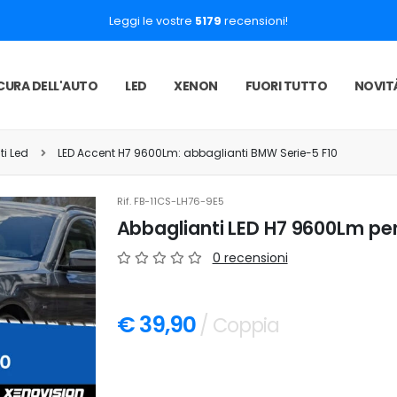
Leggi le vostre
5179
recensioni!
CURA DELL'AUTO
LED
XENON
FUORI TUTTO
NOVIT
ti Led
LED Accent H7 9600Lm: abbaglianti BMW Serie-5 F10
Rif.
FB-11CS-LH76-9E5
Abbaglianti LED H7 9600Lm per
0 recensioni
€ 39,90
/ Coppia